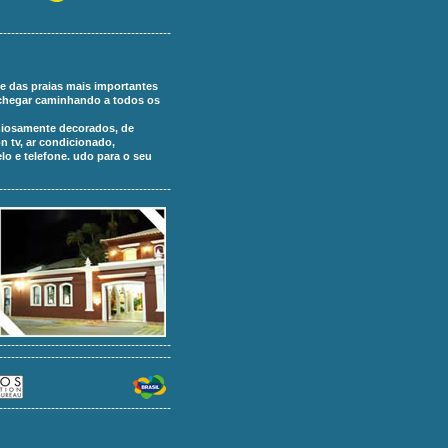
-------------------------------------------
 e das praias mais importantes
 chegar caminhando a todos os
iosamente decorados, de
n tv, ar condicionado,
elo e telefone. udo para o seu
-------------------------------------------
-------------------------------------------
-------------------------------------------
-------------------------------------------