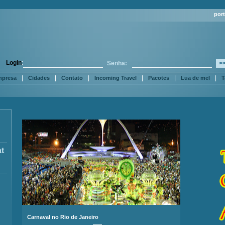
por
Login
:
Senha:
|
|
|
|
|
|
mpresa
Cidades
Contato
Incoming Travel
Pacotes
Lua de mel
T
at
Carnaval no Rio de Janeiro