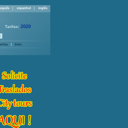
|
|
tuguês
espanhol
inglês
2020
Tarifas:
|
arifas
Adm