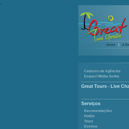
.
|
Home
A E
Cadastro de Agências
Esquecí Minha Senha
Great Tours - Live Ch
Serviços
Recomendações
Hotéis
Tours
Eventos